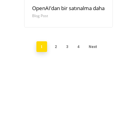
OpenAI’dan bir satınalma daha
Blog Post
1
2
3
4
Next