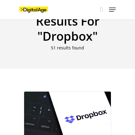
Skip
Menu
to
main
Results For
search
content
"Dropbox"
51 results found