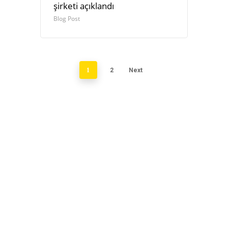
şirketi açıklandı
Blog Post
1
2
Next