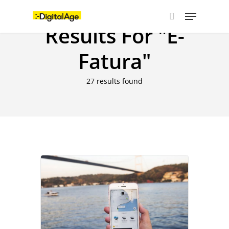
Skip
Menu
to
main
Results For
"E-
search
content
Fatura"
27 results found