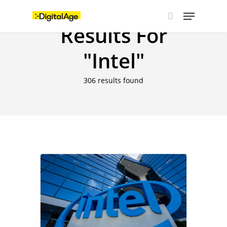
Skip
Menu
to
main
Results For
search
content
"Intel"
306 results found