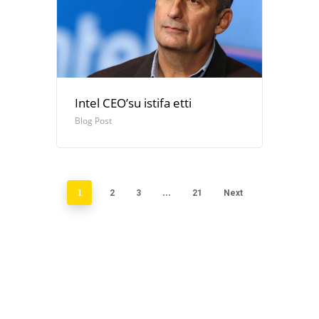
Intel CEO’su istifa etti
Blog Post
1
2
3
…
21
Next