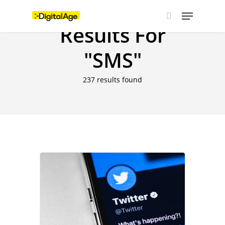
Skip
Menu
to
main
Results For
search
content
"SMS"
237 results found