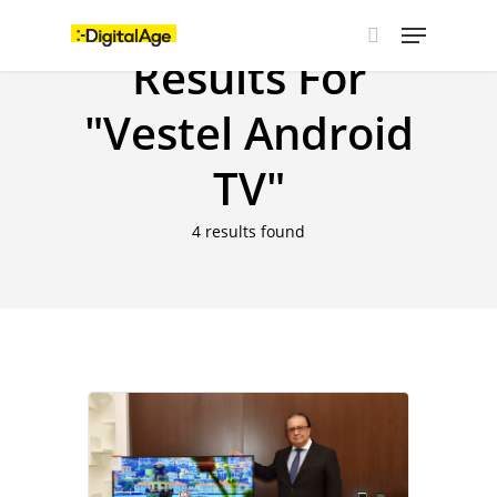
Skip
Menu
to
main
Results For
search
content
"Vestel Android
TV"
4 results found