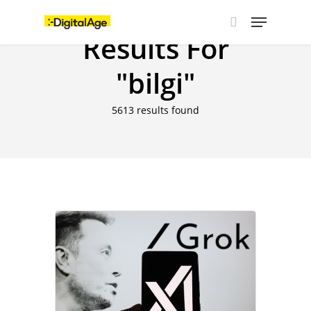
Skip
Menu
to
main
Results For
search
content
"bilgi"
5613 results found