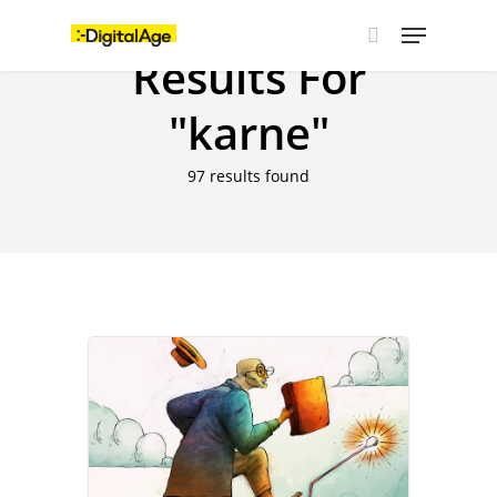
Skip
Menu
to
main
Results For
search
content
"karne"
97 results found