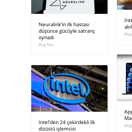
İnt
Neuralink’in ilk hastası
akı
düşünce gücüyle satranç
Blog
oynadı
Blog Post
App
Mac
Intel’den 24 çekirdekli ilk
Blog
dizüstü işlemcisi