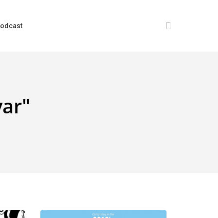
search
odcast
yar"