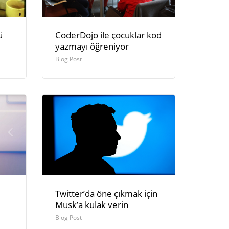
ü
CoderDojo ile çocuklar kod
yazmayı öğreniyor
Blog Post
Twitter’da öne çıkmak için
Musk’a kulak verin
Blog Post