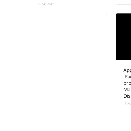
Blog Post
App
iPa
pro
Mac
Dis
Blog