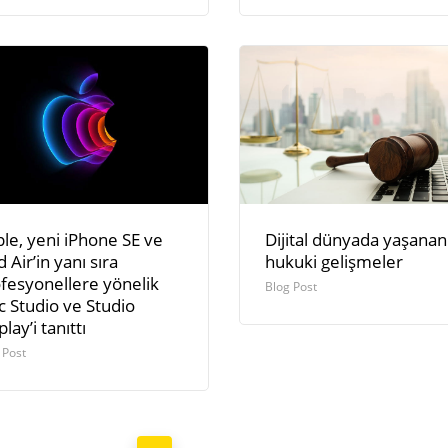
le, yeni iPhone SE ve
Dijital dünyada yaşanan
d Air’in yanı sıra
hukuki gelişmele
fesyonellere yönelik
Blog Post
 Studio ve Studio
play’i tanıttı
 Post