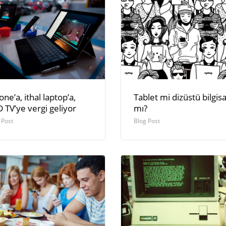
one’a, ithal laptop’a,
Tablet mi dizüstü bilgis
 TV’ye vergi geliyor
mı?
 Post
Blog Post