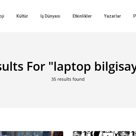
oji
Kültür
İş Dünyası
Etkinlikler
Yazarlar
P
ults For
"laptop bilgisa
35 results found